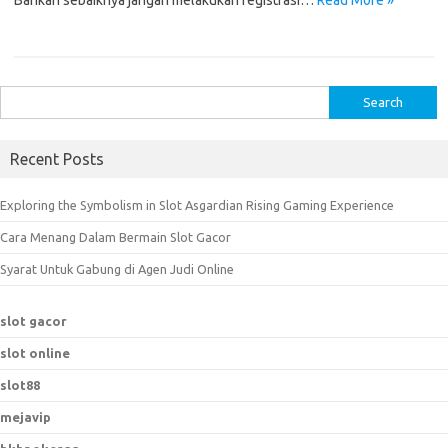
Bahkan sebaiknya jangan melakukan registrasi…
Read More »
S
e
a
Recent Posts
r
c
Exploring the Symbolism in Slot Asgardian Rising Gaming Experience
h
Cara Menang Dalam Bermain Slot Gacor
f
o
Syarat Untuk Gabung di Agen Judi Online
r
:
slot gacor
slot online
slot88
mejavip