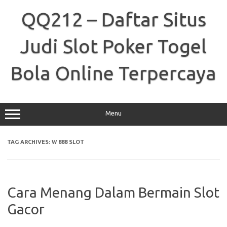
Skip
to
QQ212 – Daftar Situs
content
Judi Slot Poker Togel
Bola Online Terpercaya
Menu
TAG ARCHIVES:
W 888 SLOT
Cara Menang Dalam Bermain Slot
Gacor