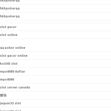
hkbpokerqq
hkbpokerqq
hkbpokerqq
slot gacor
slot online
qq poker online
slot gacor online
koi365 slot
mpo8080 daftar
mpo8080
slot server canada
赌场
jaguar33 slot