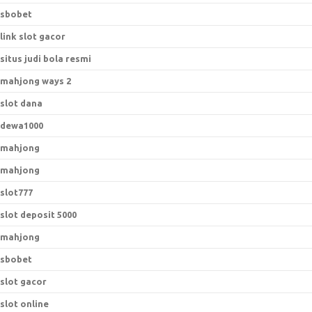
sbobet
link slot gacor
situs judi bola resmi
mahjong ways 2
slot dana
dewa1000
mahjong
mahjong
slot777
slot deposit 5000
mahjong
sbobet
slot gacor
slot online