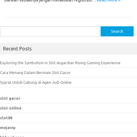
Bahkan sebaiknya jangan melakukan registrasi…
Read More »
S
e
a
Recent Posts
r
c
Exploring the Symbolism in Slot Asgardian Rising Gaming Experience
h
Cara Menang Dalam Bermain Slot Gacor
f
o
Syarat Untuk Gabung di Agen Judi Online
r
:
slot gacor
slot online
slot88
mejavip