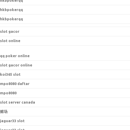
hkbpokerqq
hkbpokerqq
hkbpokerqq
slot gacor
slot online
qq poker online
slot gacor online
koi365 slot
mpo8080 daftar
mpo8080
slot server canada
赌场
jaguar33 slot