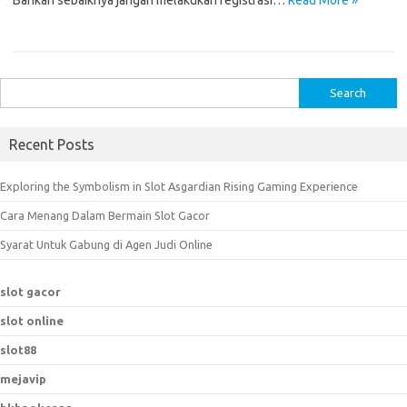
Bahkan sebaiknya jangan melakukan registrasi…
Read More »
S
e
a
Recent Posts
r
c
Exploring the Symbolism in Slot Asgardian Rising Gaming Experience
h
Cara Menang Dalam Bermain Slot Gacor
f
o
Syarat Untuk Gabung di Agen Judi Online
r
:
slot gacor
slot online
slot88
mejavip