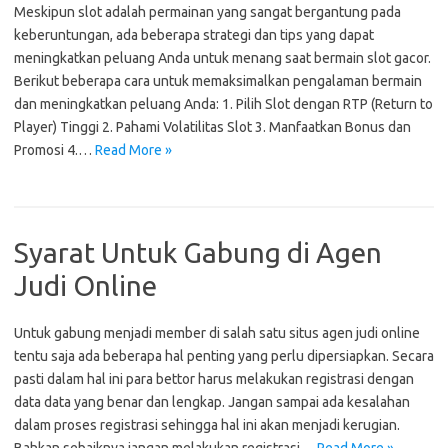
Meskipun slot adalah permainan yang sangat bergantung pada
keberuntungan, ada beberapa strategi dan tips yang dapat
meningkatkan peluang Anda untuk menang saat bermain slot gacor.
Berikut beberapa cara untuk memaksimalkan pengalaman bermain
dan meningkatkan peluang Anda: 1. Pilih Slot dengan RTP (Return to
Player) Tinggi 2. Pahami Volatilitas Slot 3. Manfaatkan Bonus dan
Promosi 4.…
Read More »
Syarat Untuk Gabung di Agen
Judi Online
Untuk gabung menjadi member di salah satu situs agen judi online
tentu saja ada beberapa hal penting yang perlu dipersiapkan. Secara
pasti dalam hal ini para bettor harus melakukan registrasi dengan
data data yang benar dan lengkap. Jangan sampai ada kesalahan
dalam proses registrasi sehingga hal ini akan menjadi kerugian.