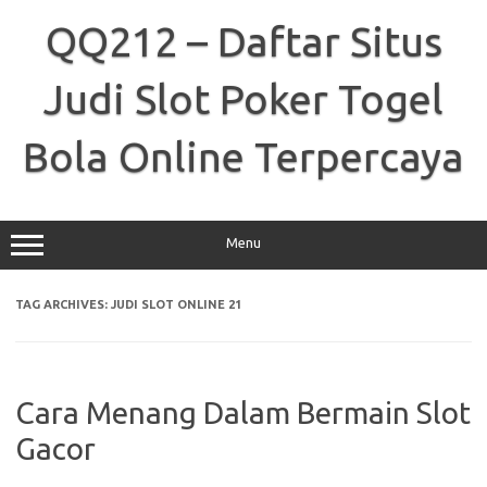
Skip
to
QQ212 – Daftar Situs
content
Judi Slot Poker Togel
Bola Online Terpercaya
Menu
TAG ARCHIVES:
JUDI SLOT ONLINE 21
Cara Menang Dalam Bermain Slot
Gacor