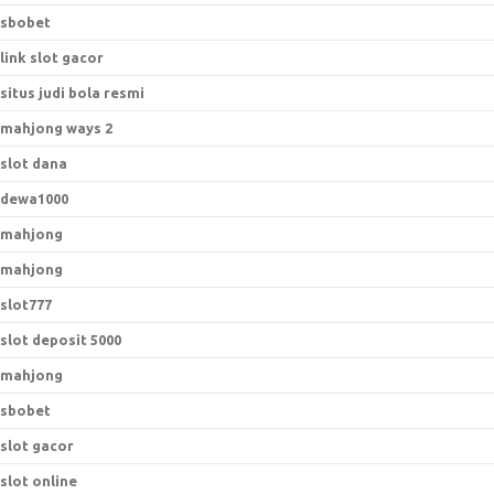
sbobet
link slot gacor
situs judi bola resmi
mahjong ways 2
slot dana
dewa1000
mahjong
mahjong
slot777
slot deposit 5000
mahjong
sbobet
slot gacor
slot online