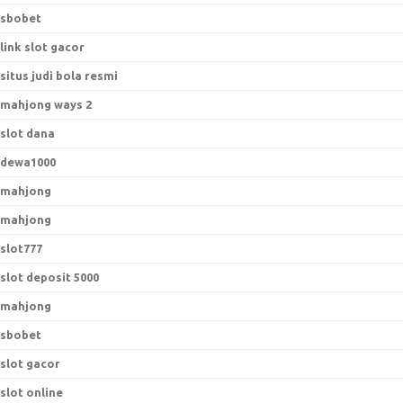
sbobet
link slot gacor
situs judi bola resmi
mahjong ways 2
slot dana
dewa1000
mahjong
mahjong
slot777
slot deposit 5000
mahjong
sbobet
slot gacor
slot online