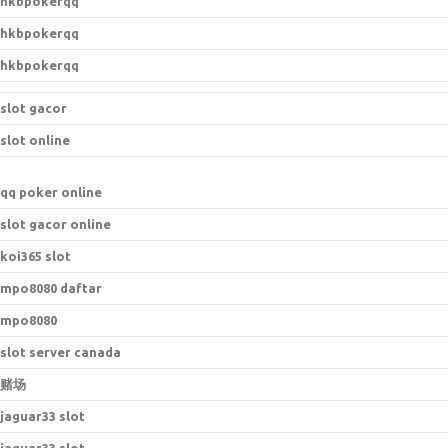
hkbpokerqq
hkbpokerqq
hkbpokerqq
slot gacor
slot online
qq poker online
slot gacor online
koi365 slot
mpo8080 daftar
mpo8080
slot server canada
赌场
jaguar33 slot