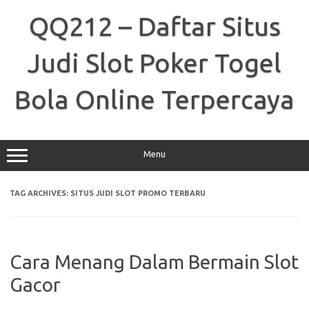
Skip
to
QQ212 – Daftar Situs
content
Judi Slot Poker Togel
Bola Online Terpercaya
Menu
TAG ARCHIVES:
SITUS JUDI SLOT PROMO TERBARU
Cara Menang Dalam Bermain Slot
Gacor