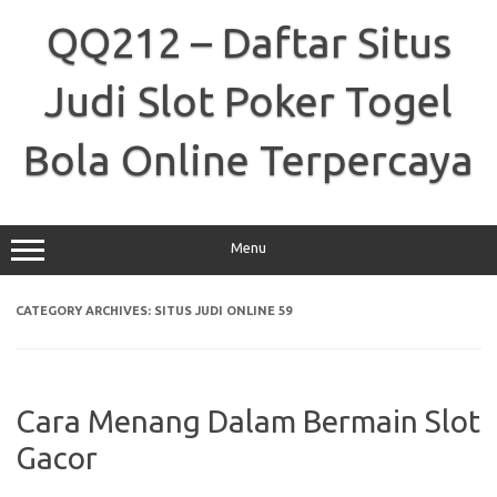
Skip
to
QQ212 – Daftar Situs
content
Judi Slot Poker Togel
Bola Online Terpercaya
Menu
CATEGORY ARCHIVES:
SITUS JUDI ONLINE 59
Cara Menang Dalam Bermain Slot
Gacor