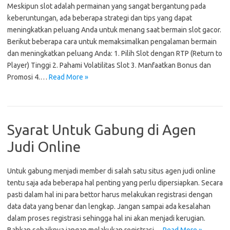
Meskipun slot adalah permainan yang sangat bergantung pada
keberuntungan, ada beberapa strategi dan tips yang dapat
meningkatkan peluang Anda untuk menang saat bermain slot gacor.
Berikut beberapa cara untuk memaksimalkan pengalaman bermain
dan meningkatkan peluang Anda: 1. Pilih Slot dengan RTP (Return to
Player) Tinggi 2. Pahami Volatilitas Slot 3. Manfaatkan Bonus dan
Promosi 4.…
Read More »
Syarat Untuk Gabung di Agen
Judi Online
Untuk gabung menjadi member di salah satu situs agen judi online
tentu saja ada beberapa hal penting yang perlu dipersiapkan. Secara
pasti dalam hal ini para bettor harus melakukan registrasi dengan
data data yang benar dan lengkap. Jangan sampai ada kesalahan
dalam proses registrasi sehingga hal ini akan menjadi kerugian.