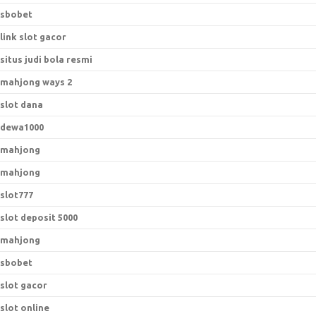
sbobet
link slot gacor
situs judi bola resmi
mahjong ways 2
slot dana
dewa1000
mahjong
mahjong
slot777
slot deposit 5000
mahjong
sbobet
slot gacor
slot online