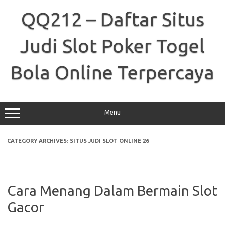
Skip
to
QQ212 – Daftar Situs
content
Judi Slot Poker Togel
Bola Online Terpercaya
Menu
CATEGORY ARCHIVES:
SITUS JUDI SLOT ONLINE 26
Cara Menang Dalam Bermain Slot
Gacor