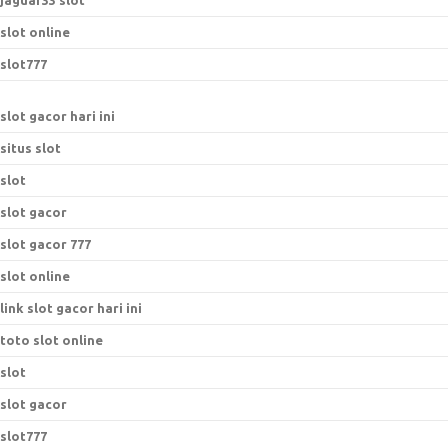
jaguar33 slot
slot online
slot777
slot gacor hari ini
situs slot
slot
slot gacor
slot gacor 777
slot online
link slot gacor hari ini
toto slot online
slot
slot gacor
slot777