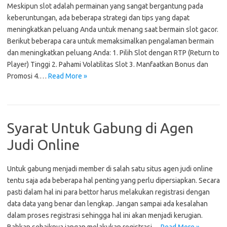
Meskipun slot adalah permainan yang sangat bergantung pada
keberuntungan, ada beberapa strategi dan tips yang dapat
meningkatkan peluang Anda untuk menang saat bermain slot gacor.
Berikut beberapa cara untuk memaksimalkan pengalaman bermain
dan meningkatkan peluang Anda: 1. Pilih Slot dengan RTP (Return to
Player) Tinggi 2. Pahami Volatilitas Slot 3. Manfaatkan Bonus dan
Promosi 4.…
Read More »
Syarat Untuk Gabung di Agen
Judi Online
Untuk gabung menjadi member di salah satu situs agen judi online
tentu saja ada beberapa hal penting yang perlu dipersiapkan. Secara
pasti dalam hal ini para bettor harus melakukan registrasi dengan
data data yang benar dan lengkap. Jangan sampai ada kesalahan
dalam proses registrasi sehingga hal ini akan menjadi kerugian.