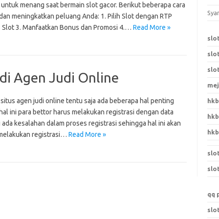
untuk menang saat bermain slot gacor. Berikut beberapa cara
Sya
n meningkatkan peluang Anda: 1. Pilih Slot dengan RTP
tas Slot 3. Manfaatkan Bonus dan Promosi 4.…
Read More »
slo
slo
slo
di Agen Judi Online
mej
itus agen judi online tentu saja ada beberapa hal penting
hk
hal ini para bettor harus melakukan registrasi dengan data
hk
ada kesalahan dalam proses registrasi sehingga hal ini akan
hk
 melakukan registrasi…
Read More »
slo
slo
qq 
slo