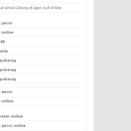
rat Untuk Gabung di Agen Judi Online
t gacor
t online
t88
avip
bpokerqq
bpokerqq
bpokerqq
t gacor
t online
poker online
t gacor online