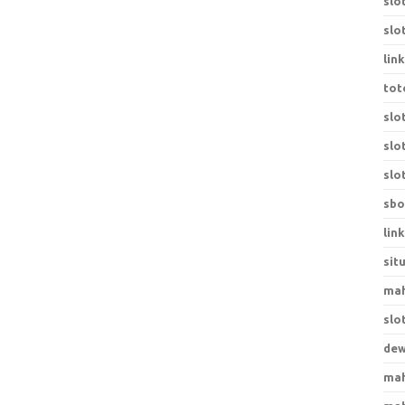
slo
slo
lin
tot
slo
slo
slo
sbo
lin
sit
mah
slo
dew
ma