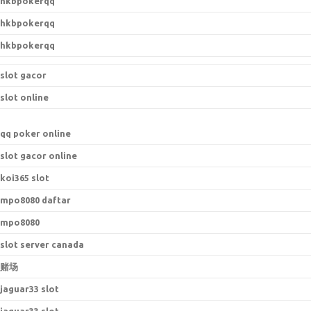
hkbpokerqq
hkbpokerqq
hkbpokerqq
slot gacor
slot online
qq poker online
slot gacor online
koi365 slot
mpo8080 daftar
mpo8080
slot server canada
赌场
jaguar33 slot