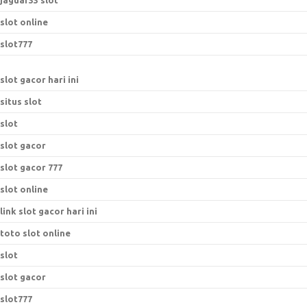
jaguar33 slot
slot online
slot777
slot gacor hari ini
situs slot
slot
slot gacor
slot gacor 777
slot online
link slot gacor hari ini
toto slot online
slot
slot gacor
slot777