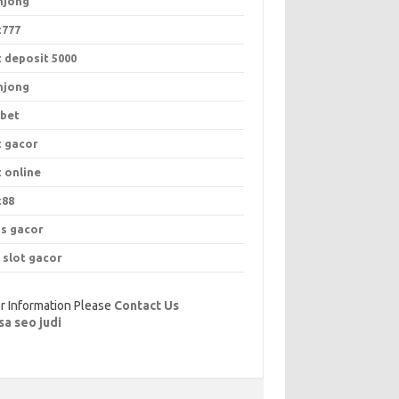
hjong
t777
t deposit 5000
hjong
bet
t gacor
t online
t88
us gacor
k slot gacor
r Information Please
Contact Us
sa seo judi