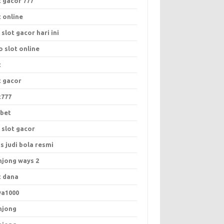
t gacor 777
t online
k slot gacor hari ini
o slot online
t
t gacor
t777
bet
k slot gacor
us judi bola resmi
jong ways 2
t dana
a1000
hjong