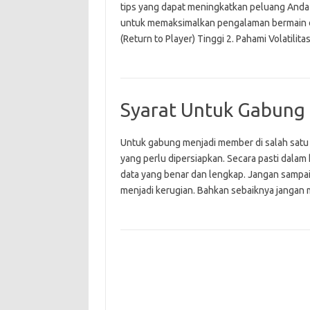
tips yang dapat meningkatkan peluang Anda 
untuk memaksimalkan pengalaman bermain da
(Return to Player) Tinggi 2. Pahami Volatili
Syarat Untuk Gabung 
Untuk gabung menjadi member di salah satu s
yang perlu dipersiapkan. Secara pasti dalam 
data yang benar dan lengkap. Jangan sampai 
menjadi kerugian. Bahkan sebaiknya jangan