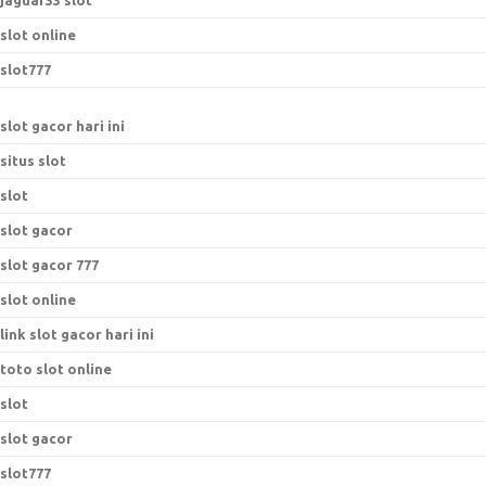
jaguar33 slot
slot online
slot777
slot gacor hari ini
situs slot
slot
slot gacor
slot gacor 777
slot online
link slot gacor hari ini
toto slot online
slot
slot gacor
slot777