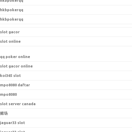
hkbpokerqq
hkbpokerqq
hkbpokerqq
slot gacor
slot online
qq poker online
slot gacor online
koi365 slot
mpo8080 daftar
mpo8080
slot server canada
赌场
jaguar33 slot