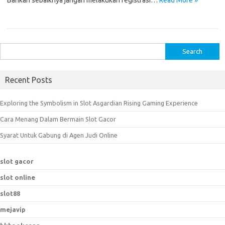
Bahkan sebaiknya jangan melakukan registrasi…
Read More »
S
e
a
Recent Posts
r
c
Exploring the Symbolism in Slot Asgardian Rising Gaming Experience
h
Cara Menang Dalam Bermain Slot Gacor
f
o
Syarat Untuk Gabung di Agen Judi Online
r
:
slot gacor
slot online
slot88
mejavip