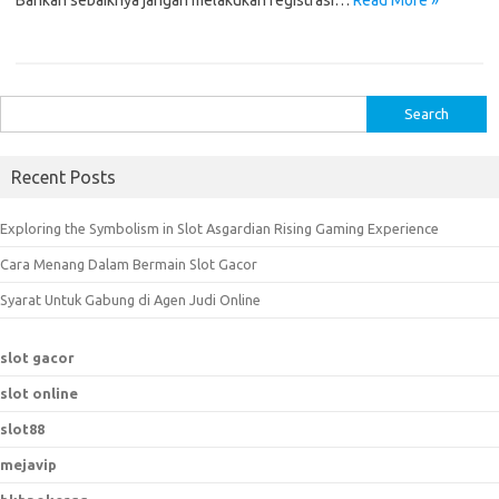
Bahkan sebaiknya jangan melakukan registrasi…
Read More »
S
e
a
Recent Posts
r
c
Exploring the Symbolism in Slot Asgardian Rising Gaming Experience
h
Cara Menang Dalam Bermain Slot Gacor
f
o
Syarat Untuk Gabung di Agen Judi Online
r
:
slot gacor
slot online
slot88
mejavip