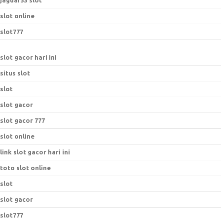
jaguar33 slot
slot online
slot777
slot gacor hari ini
situs slot
slot
slot gacor
slot gacor 777
slot online
link slot gacor hari ini
toto slot online
slot
slot gacor
slot777