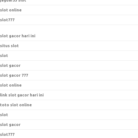
jaguar33 slot
slot online
slot777
slot gacor hari ini
situs slot
slot
slot gacor
slot gacor 777
slot online
link slot gacor hari ini
toto slot online
slot
slot gacor
slot777