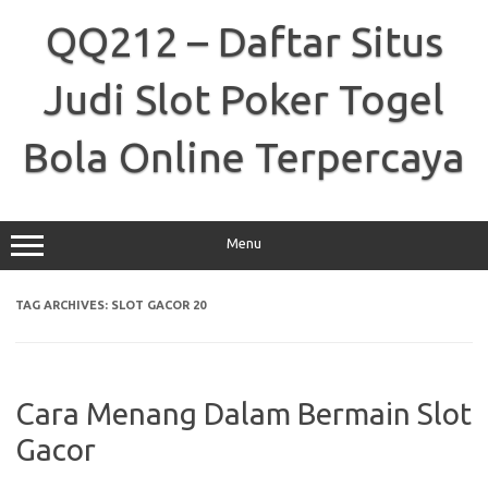
Skip
to
QQ212 – Daftar Situs
content
Judi Slot Poker Togel
Bola Online Terpercaya
Menu
TAG ARCHIVES:
SLOT GACOR 20
Cara Menang Dalam Bermain Slot
Gacor