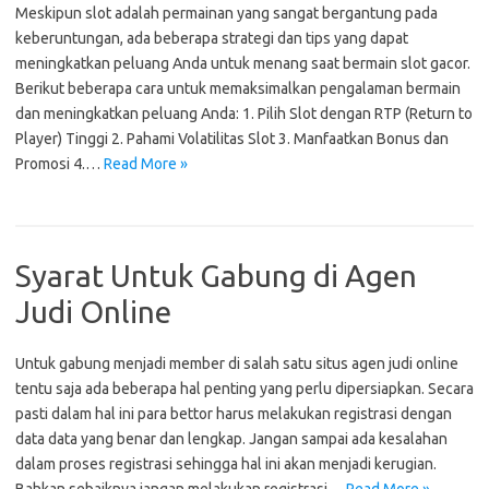
Meskipun slot adalah permainan yang sangat bergantung pada
keberuntungan, ada beberapa strategi dan tips yang dapat
meningkatkan peluang Anda untuk menang saat bermain slot gacor.
Berikut beberapa cara untuk memaksimalkan pengalaman bermain
dan meningkatkan peluang Anda: 1. Pilih Slot dengan RTP (Return to
Player) Tinggi 2. Pahami Volatilitas Slot 3. Manfaatkan Bonus dan
Promosi 4.…
Read More »
Syarat Untuk Gabung di Agen
Judi Online
Untuk gabung menjadi member di salah satu situs agen judi online
tentu saja ada beberapa hal penting yang perlu dipersiapkan. Secara
pasti dalam hal ini para bettor harus melakukan registrasi dengan
data data yang benar dan lengkap. Jangan sampai ada kesalahan
dalam proses registrasi sehingga hal ini akan menjadi kerugian.