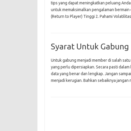
tips yang dapat meningkatkan peluang Anda 
untuk memaksimalkan pengalaman bermain da
(Return to Player) Tinggi 2. Pahami Volatili
Syarat Untuk Gabung 
Untuk gabung menjadi member di salah satu s
yang perlu dipersiapkan. Secara pasti dalam 
data yang benar dan lengkap. Jangan sampai 
menjadi kerugian. Bahkan sebaiknya jangan