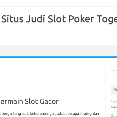
Situs Judi Slot Poker Tog
Sea
for:
R
ermain Slot Gacor
Expl
Gam
t bergantung pada keberuntungan, ada beberapa strategi dan
Car