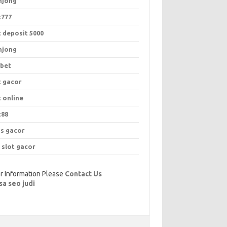
hjong
t777
t deposit 5000
hjong
bet
t gacor
t online
t88
us gacor
k slot gacor
r Information Please
Contact Us
sa seo judi