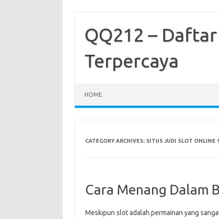
Skip
to
content
QQ212 – Daftar 
Terpercaya
HOME
CATEGORY ARCHIVES:
SITUS JUDI SLOT ONLINE 
Cara Menang Dalam B
Meskipun slot adalah permainan yang sanga