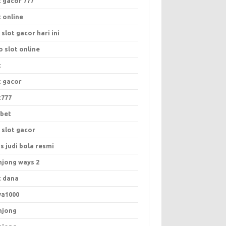
t gacor 777
t online
k slot gacor hari ini
o slot online
t
t gacor
t777
bet
k slot gacor
us judi bola resmi
jong ways 2
t dana
a1000
hjong