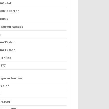
365 slot
8080 daftar
o8080
t server canada
场
uar33 slot
uar33 slot
t online
t777
t gacor hari ini
us slot
t
t gacor