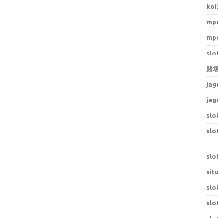
koi
mpo
mp
slo
赌
jag
jag
slo
slo
slo
sit
slo
slo