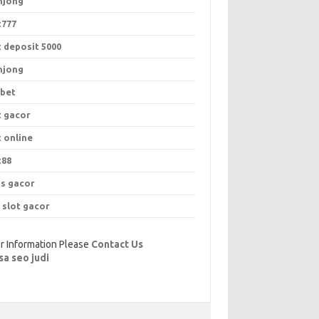
hjong
t777
t deposit 5000
hjong
bet
t gacor
t online
t88
us gacor
k slot gacor
r Information Please
Contact Us
sa seo judi