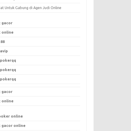
rat Untuk Gabung di Agen Judi Online
t gacor
t online
t88
avip
bpokerqq
bpokerqq
bpokerqq
t gacor
t online
poker online
t gacor online