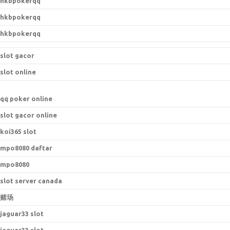
hkbpokerqq
hkbpokerqq
hkbpokerqq
slot gacor
slot online
qq poker online
slot gacor online
koi365 slot
mpo8080 daftar
mpo8080
slot server canada
赌场
jaguar33 slot