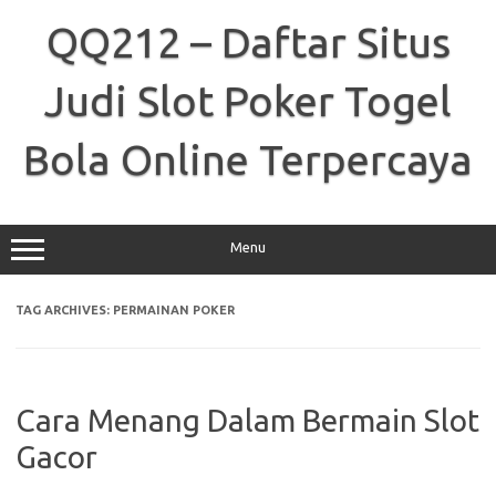
Skip
to
QQ212 – Daftar Situs
content
Judi Slot Poker Togel
Bola Online Terpercaya
Menu
TAG ARCHIVES:
PERMAINAN POKER
Cara Menang Dalam Bermain Slot
Gacor