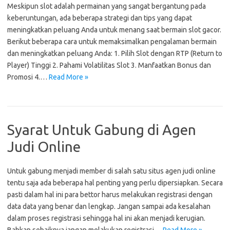
Meskipun slot adalah permainan yang sangat bergantung pada
keberuntungan, ada beberapa strategi dan tips yang dapat
meningkatkan peluang Anda untuk menang saat bermain slot gacor.
Berikut beberapa cara untuk memaksimalkan pengalaman bermain
dan meningkatkan peluang Anda: 1. Pilih Slot dengan RTP (Return to
Player) Tinggi 2. Pahami Volatilitas Slot 3. Manfaatkan Bonus dan
Promosi 4.…
Read More »
Syarat Untuk Gabung di Agen
Judi Online
Untuk gabung menjadi member di salah satu situs agen judi online
tentu saja ada beberapa hal penting yang perlu dipersiapkan. Secara
pasti dalam hal ini para bettor harus melakukan registrasi dengan
data data yang benar dan lengkap. Jangan sampai ada kesalahan
dalam proses registrasi sehingga hal ini akan menjadi kerugian.