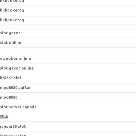
hkbpokerqq
hkbpokerqq
hkbpokerqq
slot gacor
slot online
qq poker online
slot gacor online
koi365 slot
mpo8080 daftar
mpo8080
slot server canada
赌场
jaguar33 slot