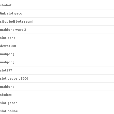
sbobet
link slot gacor
situs judi bola resmi
mahjong ways 2
slot dana
dewa1000
mahjong
mahjong
slot777
slot deposit 5000
mahjong
sbobet
slot gacor
slot online