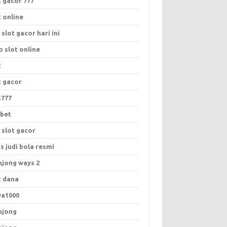
t gacor 777
t online
k slot gacor hari ini
o slot online
t
t gacor
t777
bet
k slot gacor
us judi bola resmi
jong ways 2
t dana
a1000
hjong