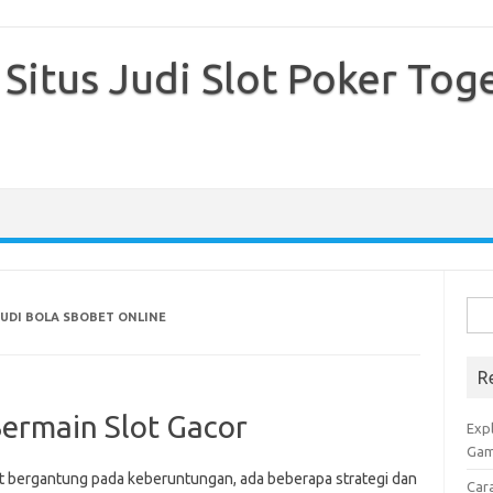
Situs Judi Slot Poker Tog
Sea
UDI BOLA SBOBET ONLINE
for:
R
ermain Slot Gacor
Expl
Gam
t bergantung pada keberuntungan, ada beberapa strategi dan
Car