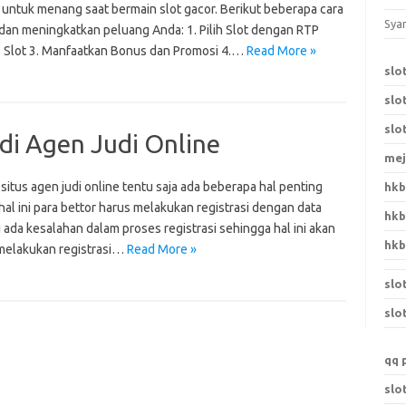
untuk menang saat bermain slot gacor. Berikut beberapa cara
Sya
n meningkatkan peluang Anda: 1. Pilih Slot dengan RTP
tas Slot 3. Manfaatkan Bonus dan Promosi 4.…
Read More »
slo
slo
slo
di Agen Judi Online
mej
itus agen judi online tentu saja ada beberapa hal penting
hk
hal ini para bettor harus melakukan registrasi dengan data
hk
ada kesalahan dalam proses registrasi sehingga hal ini akan
hk
 melakukan registrasi…
Read More »
slo
slo
qq 
slo