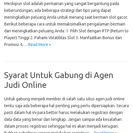
Meskipun slot adalah permainan yang sangat bergantung pada
keberuntungan, ada beberapa strategi dan tips yang dapat
meningkatkan peluang Anda untuk menang saat bermain slot gacor.
Berikut beberapa cara untuk memaksimalkan pengalaman bermain
dan meningkatkan peluang Anda: 1. Pilih Slot dengan RTP (Return to
Player) Tinggi 2. Pahami Volatilitas Slot 3. Manfaatkan Bonus dan
Promosi 4.…
Read More »
Syarat Untuk Gabung di Agen
Judi Online
Untuk gabung menjadi member di salah satu situs agen judi online
tentu saja ada beberapa hal penting yang perlu dipersiapkan. Secara
pasti dalam hal ini para bettor harus melakukan registrasi dengan
data data yang benar dan lengkap. Jangan sampai ada kesalahan
dalam proses registrasi sehingga hal ini akan menjadi kerugian.