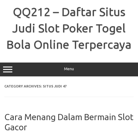
Skip
to
QQ212 – Daftar Situs
content
Judi Slot Poker Togel
Bola Online Terpercaya
Menu
CATEGORY ARCHIVES:
SITUS JUDI 47
Cara Menang Dalam Bermain Slot
Gacor