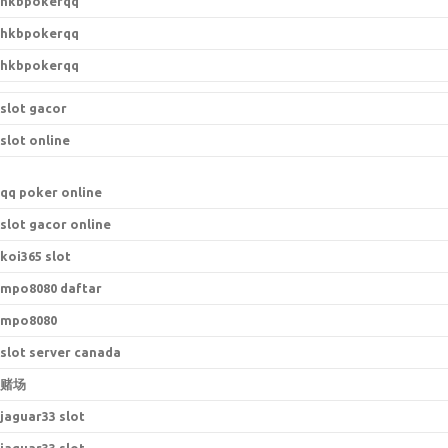
hkbpokerqq
hkbpokerqq
hkbpokerqq
slot gacor
slot online
qq poker online
slot gacor online
koi365 slot
mpo8080 daftar
mpo8080
slot server canada
赌场
jaguar33 slot