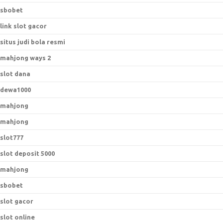
sbobet
link slot gacor
situs judi bola resmi
mahjong ways 2
slot dana
dewa1000
mahjong
mahjong
slot777
slot deposit 5000
mahjong
sbobet
slot gacor
slot online