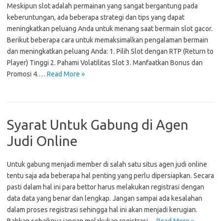
Meskipun slot adalah permainan yang sangat bergantung pada
keberuntungan, ada beberapa strategi dan tips yang dapat
meningkatkan peluang Anda untuk menang saat bermain slot gacor.
Berikut beberapa cara untuk memaksimalkan pengalaman bermain
dan meningkatkan peluang Anda: 1. Pilih Slot dengan RTP (Return to
Player) Tinggi 2. Pahami Volatilitas Slot 3. Manfaatkan Bonus dan
Promosi 4.…
Read More »
Syarat Untuk Gabung di Agen
Judi Online
Untuk gabung menjadi member di salah satu situs agen judi online
tentu saja ada beberapa hal penting yang perlu dipersiapkan. Secara
pasti dalam hal ini para bettor harus melakukan registrasi dengan
data data yang benar dan lengkap. Jangan sampai ada kesalahan
dalam proses registrasi sehingga hal ini akan menjadi kerugian.