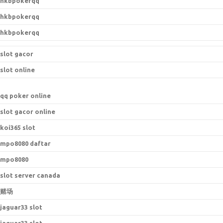
hkbpokerqq
hkbpokerqq
hkbpokerqq
slot gacor
slot online
qq poker online
slot gacor online
koi365 slot
mpo8080 daftar
mpo8080
slot server canada
赌场
jaguar33 slot