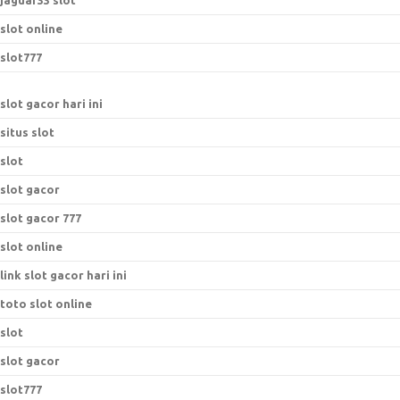
jaguar33 slot
slot online
slot777
slot gacor hari ini
situs slot
slot
slot gacor
slot gacor 777
slot online
link slot gacor hari ini
toto slot online
slot
slot gacor
slot777