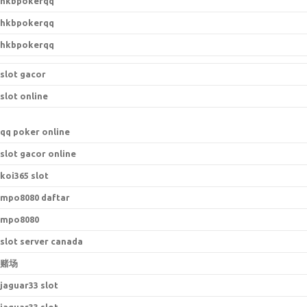
hkbpokerqq
hkbpokerqq
hkbpokerqq
slot gacor
slot online
qq poker online
slot gacor online
koi365 slot
mpo8080 daftar
mpo8080
slot server canada
赌场
jaguar33 slot