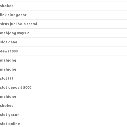
sbobet
link slot gacor
situs judi bola resmi
mahjong ways 2
slot dana
dewa1000
mahjong
mahjong
slot777
slot deposit 5000
mahjong
sbobet
slot gacor
slot online