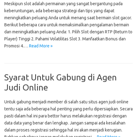
Meskipun slot adalah permainan yang sangat bergantung pada
keberuntungan, ada beberapa strategi dan tips yang dapat
meningkatkan peluang Anda untuk menang saat bermain slot gacor.
Berikut beberapa cara untuk memaksimalkan pengalaman bermain
dan meningkatkan peluang Anda: 1. Pilih Slot dengan RTP (Return to
Player) Tinggi 2. Pahami Volatilitas Slot 3. Manfaatkan Bonus dan
Promosi 4.…
Read More »
Syarat Untuk Gabung di Agen
Judi Online
Untuk gabung menjadi member di salah satu situs agen judi online
tentu saja ada beberapa hal penting yang perlu dipersiapkan. Secara
pasti dalam hal ini para bettor harus melakukan registrasi dengan
data data yang benar dan lengkap. Jangan sampai ada kesalahan
dalam proses registrasi sehingga hal ini akan menjadi kerugian.