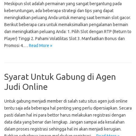
Meskipun slot adalah permainan yang sangat bergantung pada
keberuntungan, ada beberapa strategi dan tips yang dapat
meningkatkan peluang Anda untuk menang saat bermain slot gacor.
Berikut beberapa cara untuk memaksimalkan pengalaman bermain
dan meningkatkan peluang Anda: 1. Pilih Slot dengan RTP (Return to
Player) Tinggi 2. Pahami Volatilitas Slot 3. Manfaatkan Bonus dan
Promosi 4.…
Read More »
Syarat Untuk Gabung di Agen
Judi Online
Untuk gabung menjadi member di salah satu situs agen judi online
tentu saja ada beberapa hal penting yang perlu dipersiapkan. Secara
pasti dalam hal ini para bettor harus melakukan registrasi dengan
data data yang benar dan lengkap. Jangan sampai ada kesalahan
dalam proses registrasi sehingga hal ini akan menjadi kerugian.