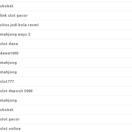
sbobet
link slot gacor
situs judi bola resmi
mahjong ways 2
slot dana
dewa1000
mahjong
mahjong
slot777
slot deposit 5000
mahjong
sbobet
slot gacor
slot online