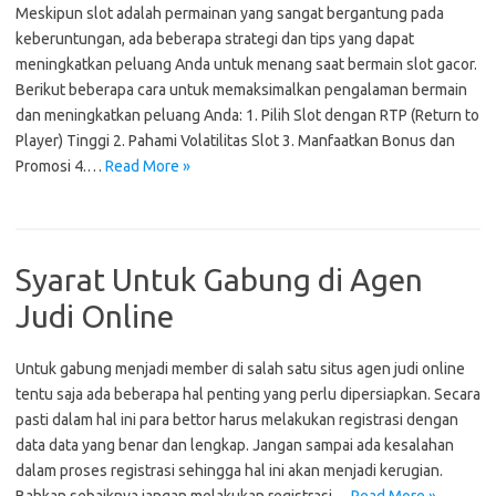
Meskipun slot adalah permainan yang sangat bergantung pada
keberuntungan, ada beberapa strategi dan tips yang dapat
meningkatkan peluang Anda untuk menang saat bermain slot gacor.
Berikut beberapa cara untuk memaksimalkan pengalaman bermain
dan meningkatkan peluang Anda: 1. Pilih Slot dengan RTP (Return to
Player) Tinggi 2. Pahami Volatilitas Slot 3. Manfaatkan Bonus dan
Promosi 4.…
Read More »
Syarat Untuk Gabung di Agen
Judi Online
Untuk gabung menjadi member di salah satu situs agen judi online
tentu saja ada beberapa hal penting yang perlu dipersiapkan. Secara
pasti dalam hal ini para bettor harus melakukan registrasi dengan
data data yang benar dan lengkap. Jangan sampai ada kesalahan
dalam proses registrasi sehingga hal ini akan menjadi kerugian.