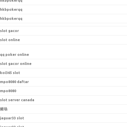
hkbpokerqq
hkbpokerqq
hkbpokerqq
slot gacor
slot online
qq poker online
slot gacor online
koi365 slot
mpo8080 daftar
mpo8080
slot server canada
赌场
jaguar33 slot