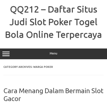
Skip
to
QQ212 – Daftar Situs
content
Judi Slot Poker Togel
Bola Online Terpercaya
Menu
CATEGORY ARCHIVES:
WARGA POKER
Cara Menang Dalam Bermain Slot
Gacor