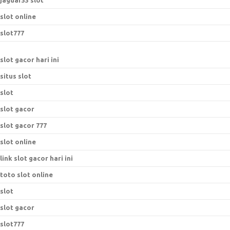
jaguar33 slot
slot online
slot777
slot gacor hari ini
situs slot
slot
slot gacor
slot gacor 777
slot online
link slot gacor hari ini
toto slot online
slot
slot gacor
slot777