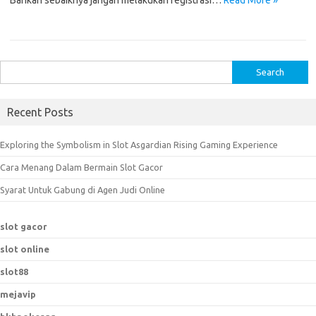
Bahkan sebaiknya jangan melakukan registrasi…
Read More »
S
e
a
Recent Posts
r
c
Exploring the Symbolism in Slot Asgardian Rising Gaming Experience
h
Cara Menang Dalam Bermain Slot Gacor
f
o
Syarat Untuk Gabung di Agen Judi Online
r
:
slot gacor
slot online
slot88
mejavip