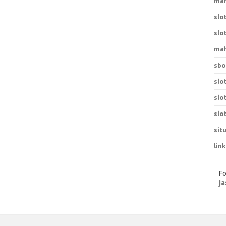
ma
slo
slo
ma
sbo
slo
slo
slo
sit
lin
Fo
ja