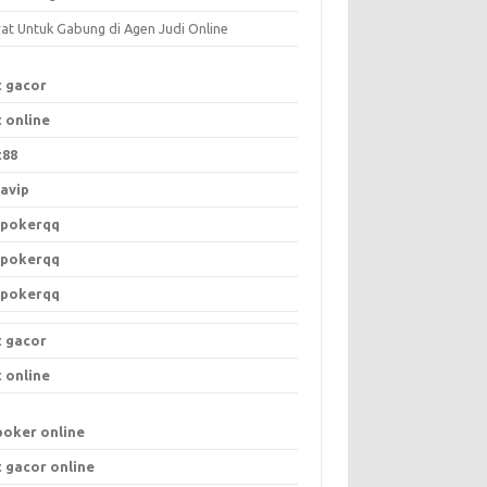
rat Untuk Gabung di Agen Judi Online
t gacor
t online
t88
avip
bpokerqq
bpokerqq
bpokerqq
t gacor
t online
poker online
t gacor online