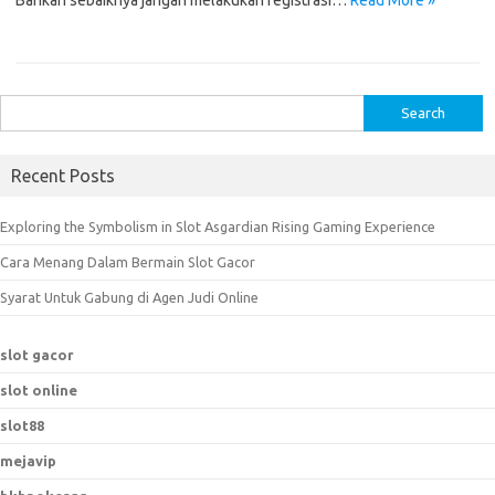
Bahkan sebaiknya jangan melakukan registrasi…
Read More »
S
e
a
Recent Posts
r
c
Exploring the Symbolism in Slot Asgardian Rising Gaming Experience
h
Cara Menang Dalam Bermain Slot Gacor
f
o
Syarat Untuk Gabung di Agen Judi Online
r
:
slot gacor
slot online
slot88
mejavip