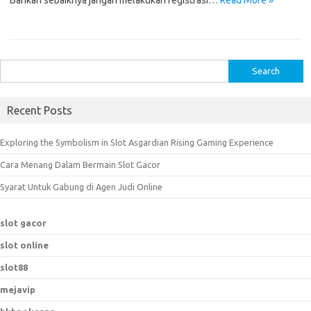
Bahkan sebaiknya jangan melakukan registrasi…
Read More »
S
e
a
Recent Posts
r
c
Exploring the Symbolism in Slot Asgardian Rising Gaming Experience
h
Cara Menang Dalam Bermain Slot Gacor
f
o
Syarat Untuk Gabung di Agen Judi Online
r
:
slot gacor
slot online
slot88
mejavip