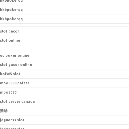
hkbpokerqq
hkbpokerqq
hkbpokerqq
slot gacor
slot online
qq poker online
slot gacor online
koi365 slot
mpo8080 daftar
mpo8080
slot server canada
赌场
jaguar33 slot