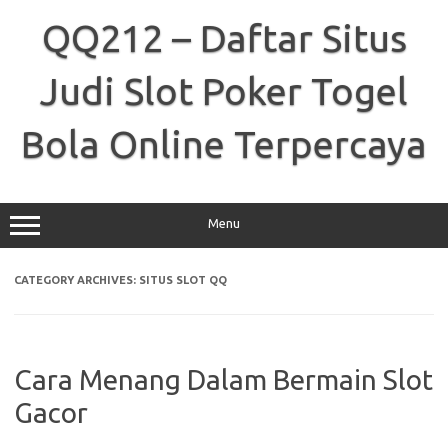
Skip
to
QQ212 – Daftar Situs
content
Judi Slot Poker Togel
Bola Online Terpercaya
Menu
CATEGORY ARCHIVES:
SITUS SLOT QQ
Cara Menang Dalam Bermain Slot
Gacor