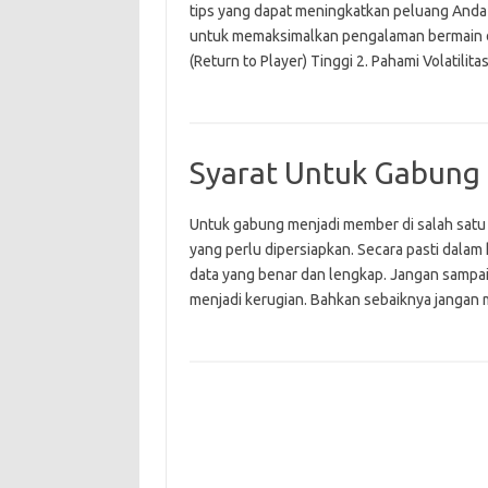
tips yang dapat meningkatkan peluang Anda 
untuk memaksimalkan pengalaman bermain da
(Return to Player) Tinggi 2. Pahami Volatili
Syarat Untuk Gabung 
Untuk gabung menjadi member di salah satu s
yang perlu dipersiapkan. Secara pasti dalam 
data yang benar dan lengkap. Jangan sampai 
menjadi kerugian. Bahkan sebaiknya jangan