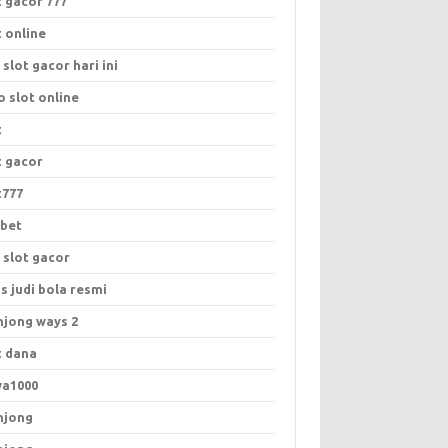
t gacor 777
t online
k slot gacor hari ini
o slot online
t
t gacor
t777
bet
k slot gacor
us judi bola resmi
jong ways 2
t dana
a1000
hjong