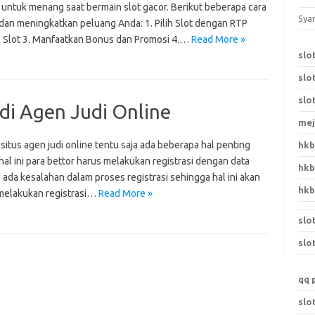
untuk menang saat bermain slot gacor. Berikut beberapa cara
Sya
n meningkatkan peluang Anda: 1. Pilih Slot dengan RTP
tas Slot 3. Manfaatkan Bonus dan Promosi 4.…
Read More »
slo
slo
slo
di Agen Judi Online
mej
itus agen judi online tentu saja ada beberapa hal penting
hk
hal ini para bettor harus melakukan registrasi dengan data
hk
ada kesalahan dalam proses registrasi sehingga hal ini akan
hk
 melakukan registrasi…
Read More »
slo
slo
qq 
slo