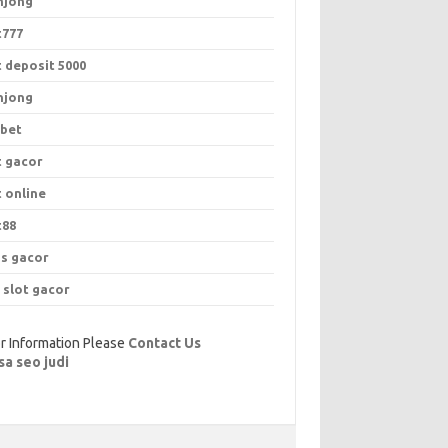
hjong
t777
t deposit 5000
hjong
bet
t gacor
t online
t88
us gacor
k slot gacor
r Information Please
Contact Us
sa seo judi