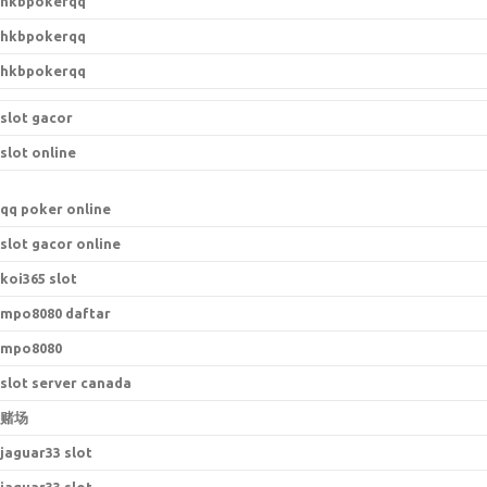
hkbpokerqq
hkbpokerqq
hkbpokerqq
slot gacor
slot online
qq poker online
slot gacor online
koi365 slot
mpo8080 daftar
mpo8080
slot server canada
赌场
jaguar33 slot