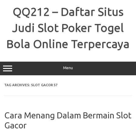
Skip
to
QQ212 – Daftar Situs
content
Judi Slot Poker Togel
Bola Online Terpercaya
Menu
TAG ARCHIVES:
SLOT GACOR 57
Cara Menang Dalam Bermain Slot
Gacor