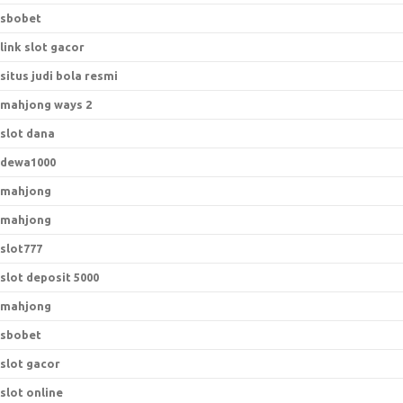
sbobet
link slot gacor
situs judi bola resmi
mahjong ways 2
slot dana
dewa1000
mahjong
mahjong
slot777
slot deposit 5000
mahjong
sbobet
slot gacor
slot online