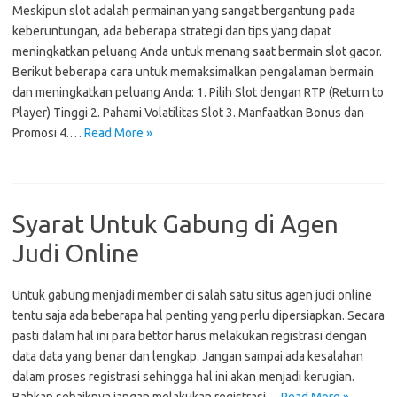
Meskipun slot adalah permainan yang sangat bergantung pada
keberuntungan, ada beberapa strategi dan tips yang dapat
meningkatkan peluang Anda untuk menang saat bermain slot gacor.
Berikut beberapa cara untuk memaksimalkan pengalaman bermain
dan meningkatkan peluang Anda: 1. Pilih Slot dengan RTP (Return to
Player) Tinggi 2. Pahami Volatilitas Slot 3. Manfaatkan Bonus dan
Promosi 4.…
Read More »
Syarat Untuk Gabung di Agen
Judi Online
Untuk gabung menjadi member di salah satu situs agen judi online
tentu saja ada beberapa hal penting yang perlu dipersiapkan. Secara
pasti dalam hal ini para bettor harus melakukan registrasi dengan
data data yang benar dan lengkap. Jangan sampai ada kesalahan
dalam proses registrasi sehingga hal ini akan menjadi kerugian.