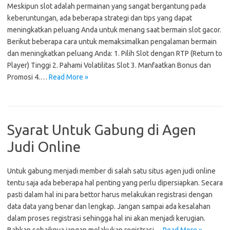
Meskipun slot adalah permainan yang sangat bergantung pada
keberuntungan, ada beberapa strategi dan tips yang dapat
meningkatkan peluang Anda untuk menang saat bermain slot gacor.
Berikut beberapa cara untuk memaksimalkan pengalaman bermain
dan meningkatkan peluang Anda: 1. Pilih Slot dengan RTP (Return to
Player) Tinggi 2. Pahami Volatilitas Slot 3. Manfaatkan Bonus dan
Promosi 4.…
Read More »
Syarat Untuk Gabung di Agen
Judi Online
Untuk gabung menjadi member di salah satu situs agen judi online
tentu saja ada beberapa hal penting yang perlu dipersiapkan. Secara
pasti dalam hal ini para bettor harus melakukan registrasi dengan
data data yang benar dan lengkap. Jangan sampai ada kesalahan
dalam proses registrasi sehingga hal ini akan menjadi kerugian.