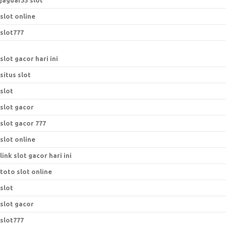
jaguar33 slot
slot online
slot777
slot gacor hari ini
situs slot
slot
slot gacor
slot gacor 777
slot online
link slot gacor hari ini
toto slot online
slot
slot gacor
slot777