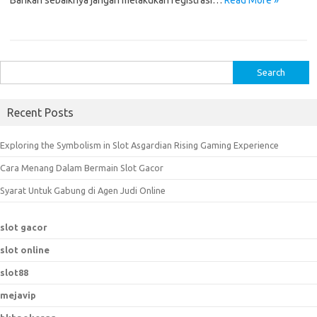
Bahkan sebaiknya jangan melakukan registrasi…
Read More »
S
e
a
Recent Posts
r
c
Exploring the Symbolism in Slot Asgardian Rising Gaming Experience
h
Cara Menang Dalam Bermain Slot Gacor
f
o
Syarat Untuk Gabung di Agen Judi Online
r
:
slot gacor
slot online
slot88
mejavip