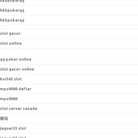
hkbpokerqq
hkbpokerqq
hkbpokerqq
slot gacor
slot online
qq poker online
slot gacor online
koi365 slot
mpo8080 daftar
mpo8080
slot server canada
赌场
jaguar33 slot