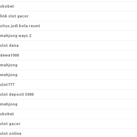
sbobet
link slot gacor
situs judi bola resmi
mahjong ways 2
slot dana
dewa1000
mahjong
mahjong
slot777
slot deposit 5000
mahjong
sbobet
slot gacor
slot online