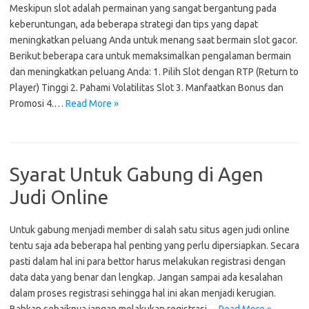
Meskipun slot adalah permainan yang sangat bergantung pada
keberuntungan, ada beberapa strategi dan tips yang dapat
meningkatkan peluang Anda untuk menang saat bermain slot gacor.
Berikut beberapa cara untuk memaksimalkan pengalaman bermain
dan meningkatkan peluang Anda: 1. Pilih Slot dengan RTP (Return to
Player) Tinggi 2. Pahami Volatilitas Slot 3. Manfaatkan Bonus dan
Promosi 4.…
Read More »
Syarat Untuk Gabung di Agen
Judi Online
Untuk gabung menjadi member di salah satu situs agen judi online
tentu saja ada beberapa hal penting yang perlu dipersiapkan. Secara
pasti dalam hal ini para bettor harus melakukan registrasi dengan
data data yang benar dan lengkap. Jangan sampai ada kesalahan
dalam proses registrasi sehingga hal ini akan menjadi kerugian.