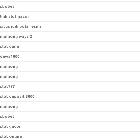
sbobet
link slot gacor
situs judi bola resmi
mahjong ways 2
slot dana
dewa1000
mahjong
mahjong
slot777
slot deposit 5000
mahjong
sbobet
slot gacor
slot online