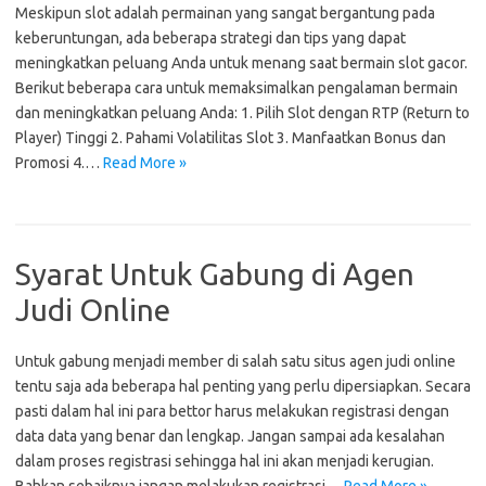
Meskipun slot adalah permainan yang sangat bergantung pada
keberuntungan, ada beberapa strategi dan tips yang dapat
meningkatkan peluang Anda untuk menang saat bermain slot gacor.
Berikut beberapa cara untuk memaksimalkan pengalaman bermain
dan meningkatkan peluang Anda: 1. Pilih Slot dengan RTP (Return to
Player) Tinggi 2. Pahami Volatilitas Slot 3. Manfaatkan Bonus dan
Promosi 4.…
Read More »
Syarat Untuk Gabung di Agen
Judi Online
Untuk gabung menjadi member di salah satu situs agen judi online
tentu saja ada beberapa hal penting yang perlu dipersiapkan. Secara
pasti dalam hal ini para bettor harus melakukan registrasi dengan
data data yang benar dan lengkap. Jangan sampai ada kesalahan
dalam proses registrasi sehingga hal ini akan menjadi kerugian.