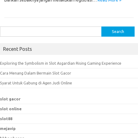
Bahkan sebaiknya jangan melakukan registrasi…
Read More »
S
e
a
Recent Posts
r
c
Exploring the Symbolism in Slot Asgardian Rising Gaming Experience
h
Cara Menang Dalam Bermain Slot Gacor
f
o
Syarat Untuk Gabung di Agen Judi Online
r
:
slot gacor
slot online
slot88
mejavip