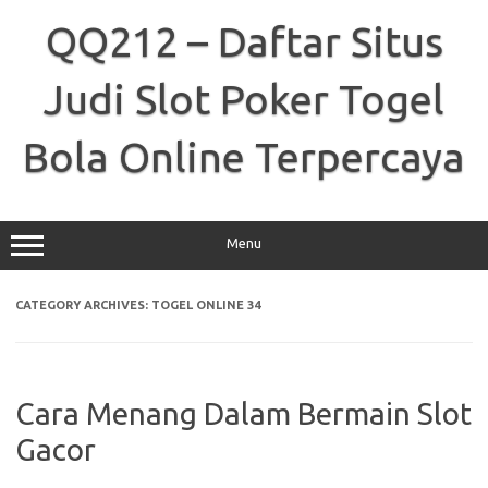
Skip
to
QQ212 – Daftar Situs
content
Judi Slot Poker Togel
Bola Online Terpercaya
Menu
CATEGORY ARCHIVES:
TOGEL ONLINE 34
Cara Menang Dalam Bermain Slot
Gacor