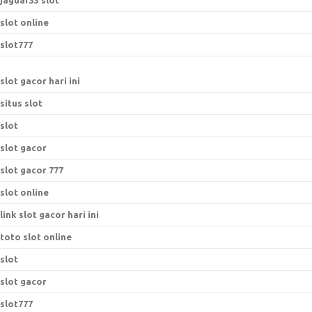
jaguar33 slot
slot online
slot777
slot gacor hari ini
situs slot
slot
slot gacor
slot gacor 777
slot online
link slot gacor hari ini
toto slot online
slot
slot gacor
slot777