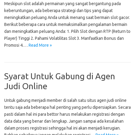
Meskipun slot adalah permainan yang sangat bergantung pada
keberuntungan, ada beberapa strategi dan tips yang dapat
meningkatkan peluang Anda untuk menang saat bermain slot gacor.
Berikut beberapa cara untuk memaksimalkan pengalaman bermain
dan meningkatkan peluang Anda: 1. Pilih Slot dengan RTP (Return to
Player) Tinggi 2. Pahami Volatilitas Slot 3. Manfaatkan Bonus dan
Promosi 4.…
Read More »
Syarat Untuk Gabung di Agen
Judi Online
Untuk gabung menjadi member di salah satu situs agen judi online
tentu saja ada beberapa hal penting yang perlu dipersiapkan. Secara
pasti dalam hal ini para bettor harus melakukan registrasi dengan
data data yang benar dan lengkap. Jangan sampai ada kesalahan
dalam proses registrasi sehingga hal ini akan menjadi kerugian.