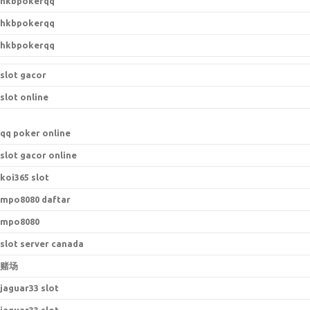
hkbpokerqq
hkbpokerqq
hkbpokerqq
slot gacor
slot online
qq poker online
slot gacor online
koi365 slot
mpo8080 daftar
mpo8080
slot server canada
赌场
jaguar33 slot