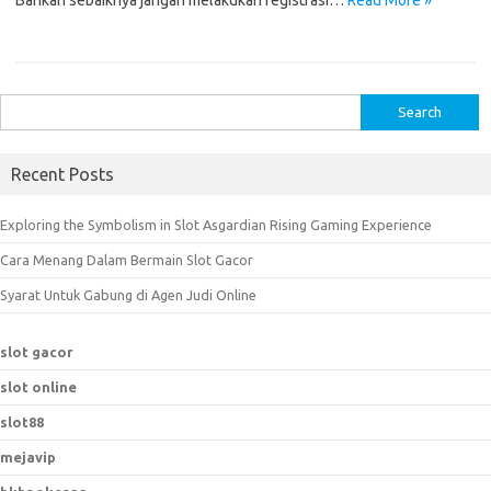
Bahkan sebaiknya jangan melakukan registrasi…
Read More »
S
e
a
Recent Posts
r
c
Exploring the Symbolism in Slot Asgardian Rising Gaming Experience
h
Cara Menang Dalam Bermain Slot Gacor
f
o
Syarat Untuk Gabung di Agen Judi Online
r
:
slot gacor
slot online
slot88
mejavip