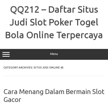
Skip
to
QQ212 – Daftar Situs
content
Judi Slot Poker Togel
Bola Online Terpercaya
Menu
CATEGORY ARCHIVES:
SITUS JUDI ONLINE 65
Cara Menang Dalam Bermain Slot
Gacor