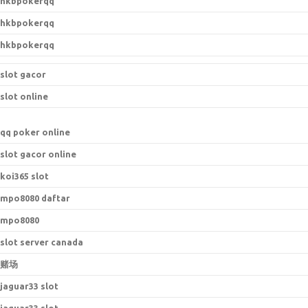
hkbpokerqq
hkbpokerqq
hkbpokerqq
slot gacor
slot online
qq poker online
slot gacor online
koi365 slot
mpo8080 daftar
mpo8080
slot server canada
赌场
jaguar33 slot