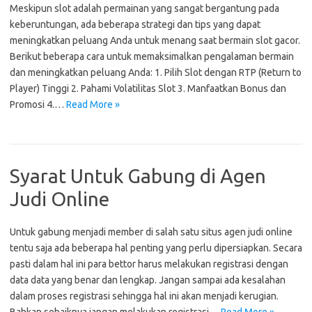
Meskipun slot adalah permainan yang sangat bergantung pada
keberuntungan, ada beberapa strategi dan tips yang dapat
meningkatkan peluang Anda untuk menang saat bermain slot gacor.
Berikut beberapa cara untuk memaksimalkan pengalaman bermain
dan meningkatkan peluang Anda: 1. Pilih Slot dengan RTP (Return to
Player) Tinggi 2. Pahami Volatilitas Slot 3. Manfaatkan Bonus dan
Promosi 4.…
Read More »
Syarat Untuk Gabung di Agen
Judi Online
Untuk gabung menjadi member di salah satu situs agen judi online
tentu saja ada beberapa hal penting yang perlu dipersiapkan. Secara
pasti dalam hal ini para bettor harus melakukan registrasi dengan
data data yang benar dan lengkap. Jangan sampai ada kesalahan
dalam proses registrasi sehingga hal ini akan menjadi kerugian.