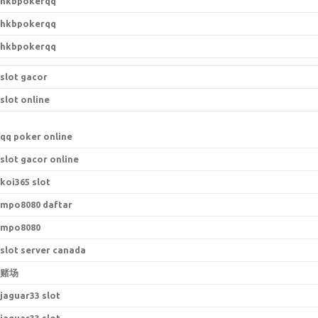
hkbpokerqq
hkbpokerqq
hkbpokerqq
slot gacor
slot online
qq poker online
slot gacor online
koi365 slot
mpo8080 daftar
mpo8080
slot server canada
赌场
jaguar33 slot