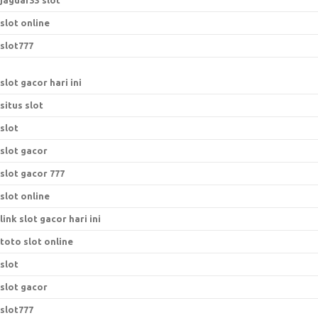
jaguar33 slot
slot online
slot777
slot gacor hari ini
situs slot
slot
slot gacor
slot gacor 777
slot online
link slot gacor hari ini
toto slot online
slot
slot gacor
slot777