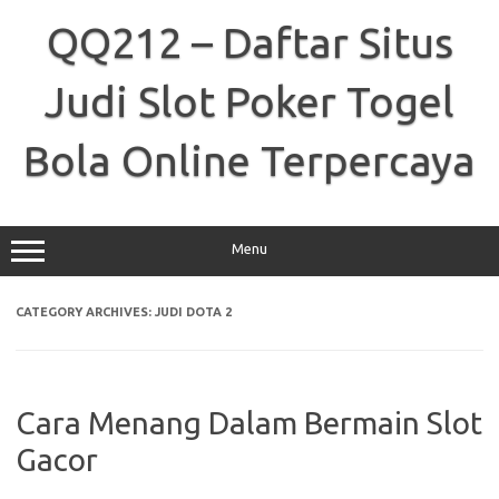
Skip
to
QQ212 – Daftar Situs
content
Judi Slot Poker Togel
Bola Online Terpercaya
Menu
CATEGORY ARCHIVES:
JUDI DOTA 2
Cara Menang Dalam Bermain Slot
Gacor