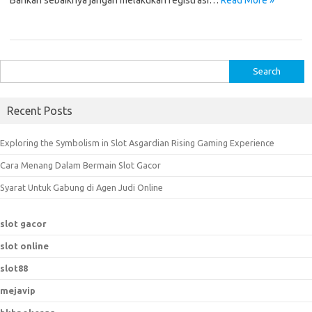
Bahkan sebaiknya jangan melakukan registrasi…
Read More »
S
e
a
Recent Posts
r
c
Exploring the Symbolism in Slot Asgardian Rising Gaming Experience
h
Cara Menang Dalam Bermain Slot Gacor
f
o
Syarat Untuk Gabung di Agen Judi Online
r
:
slot gacor
slot online
slot88
mejavip