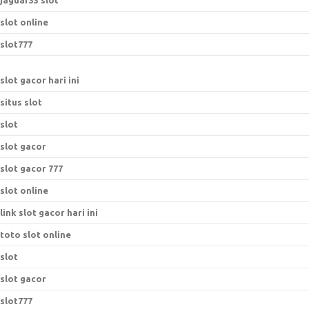
jaguar33 slot
slot online
slot777
slot gacor hari ini
situs slot
slot
slot gacor
slot gacor 777
slot online
link slot gacor hari ini
toto slot online
slot
slot gacor
slot777