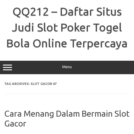
Skip
to
QQ212 – Daftar Situs
content
Judi Slot Poker Togel
Bola Online Terpercaya
Menu
TAG ARCHIVES:
SLOT GACOR 67
Cara Menang Dalam Bermain Slot
Gacor