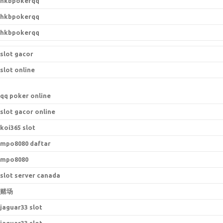
hkbpokerqq
hkbpokerqq
hkbpokerqq
slot gacor
slot online
qq poker online
slot gacor online
koi365 slot
mpo8080 daftar
mpo8080
slot server canada
赌场
jaguar33 slot