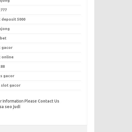
hjong
t777
t deposit 5000
hjong
bet
t gacor
t online
t88
us gacor
k slot gacor
r Information Please
Contact Us
sa seo judi