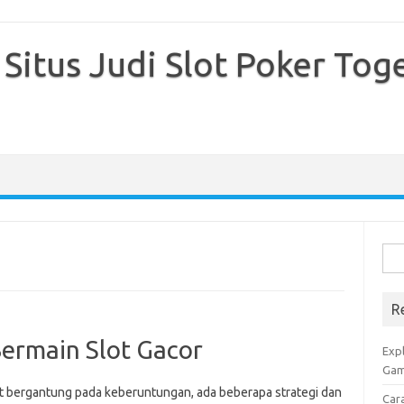
Situs Judi Slot Poker Tog
Sea
for:
R
ermain Slot Gacor
Expl
Gam
t bergantung pada keberuntungan, ada beberapa strategi dan
Car