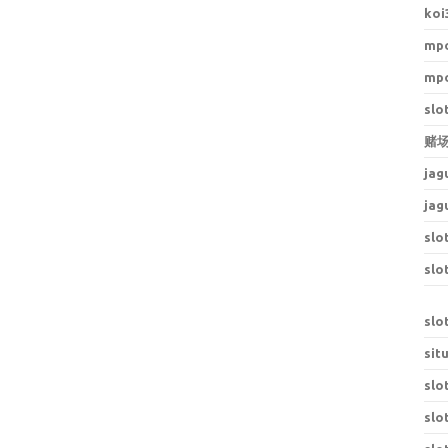
koi
mpo
mp
slo
赌
jag
jag
slo
slo
slo
sit
slo
slo