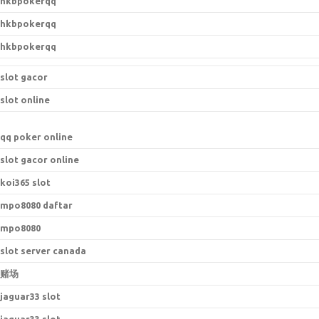
hkbpokerqq
hkbpokerqq
hkbpokerqq
slot gacor
slot online
qq poker online
slot gacor online
koi365 slot
mpo8080 daftar
mpo8080
slot server canada
赌场
jaguar33 slot