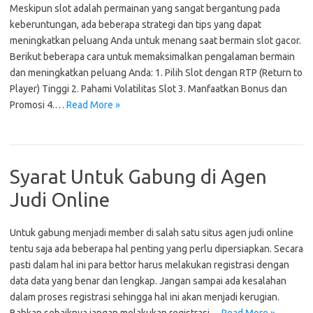
Meskipun slot adalah permainan yang sangat bergantung pada
keberuntungan, ada beberapa strategi dan tips yang dapat
meningkatkan peluang Anda untuk menang saat bermain slot gacor.
Berikut beberapa cara untuk memaksimalkan pengalaman bermain
dan meningkatkan peluang Anda: 1. Pilih Slot dengan RTP (Return to
Player) Tinggi 2. Pahami Volatilitas Slot 3. Manfaatkan Bonus dan
Promosi 4.…
Read More »
Syarat Untuk Gabung di Agen
Judi Online
Untuk gabung menjadi member di salah satu situs agen judi online
tentu saja ada beberapa hal penting yang perlu dipersiapkan. Secara
pasti dalam hal ini para bettor harus melakukan registrasi dengan
data data yang benar dan lengkap. Jangan sampai ada kesalahan
dalam proses registrasi sehingga hal ini akan menjadi kerugian.