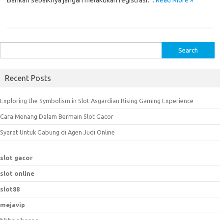
Bahkan sebaiknya jangan melakukan registrasi…
Read More »
S
e
a
Recent Posts
r
c
Exploring the Symbolism in Slot Asgardian Rising Gaming Experience
h
Cara Menang Dalam Bermain Slot Gacor
f
o
Syarat Untuk Gabung di Agen Judi Online
r
:
slot gacor
slot online
slot88
mejavip