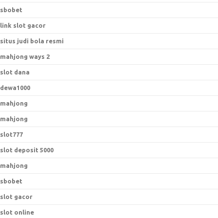
sbobet
link slot gacor
situs judi bola resmi
mahjong ways 2
slot dana
dewa1000
mahjong
mahjong
slot777
slot deposit 5000
mahjong
sbobet
slot gacor
slot online