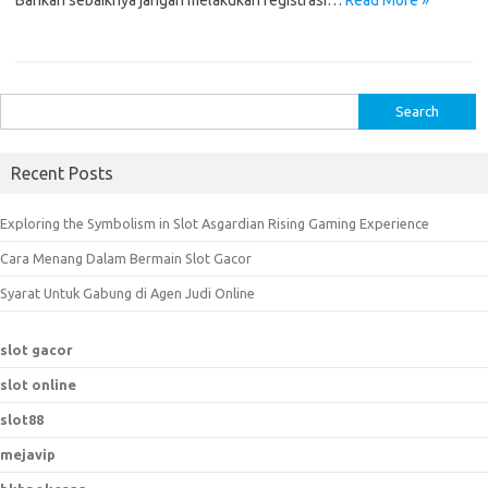
Bahkan sebaiknya jangan melakukan registrasi…
Read More »
S
e
a
Recent Posts
r
c
Exploring the Symbolism in Slot Asgardian Rising Gaming Experience
h
Cara Menang Dalam Bermain Slot Gacor
f
o
Syarat Untuk Gabung di Agen Judi Online
r
:
slot gacor
slot online
slot88
mejavip