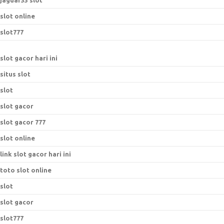
jaguar33 slot
slot online
slot777
slot gacor hari ini
situs slot
slot
slot gacor
slot gacor 777
slot online
link slot gacor hari ini
toto slot online
slot
slot gacor
slot777