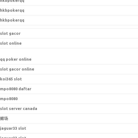
hkbpokerqq
hkbpokerqq
hkbpokerqq
slot gacor
slot online
qq poker online
slot gacor online
koi365 slot
mpo8080 daftar
mpo8080
slot server canada
赌场
jaguar33 slot