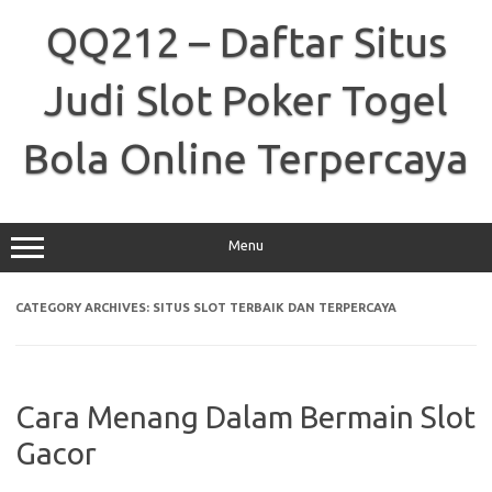
Skip
to
QQ212 – Daftar Situs
content
Judi Slot Poker Togel
Bola Online Terpercaya
Menu
CATEGORY ARCHIVES:
SITUS SLOT TERBAIK DAN TERPERCAYA
Cara Menang Dalam Bermain Slot
Gacor