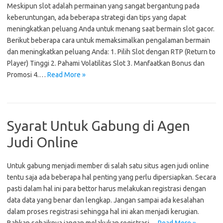
Meskipun slot adalah permainan yang sangat bergantung pada
keberuntungan, ada beberapa strategi dan tips yang dapat
meningkatkan peluang Anda untuk menang saat bermain slot gacor.
Berikut beberapa cara untuk memaksimalkan pengalaman bermain
dan meningkatkan peluang Anda: 1. Pilih Slot dengan RTP (Return to
Player) Tinggi 2. Pahami Volatilitas Slot 3. Manfaatkan Bonus dan
Promosi 4.…
Read More »
Syarat Untuk Gabung di Agen
Judi Online
Untuk gabung menjadi member di salah satu situs agen judi online
tentu saja ada beberapa hal penting yang perlu dipersiapkan. Secara
pasti dalam hal ini para bettor harus melakukan registrasi dengan
data data yang benar dan lengkap. Jangan sampai ada kesalahan
dalam proses registrasi sehingga hal ini akan menjadi kerugian.