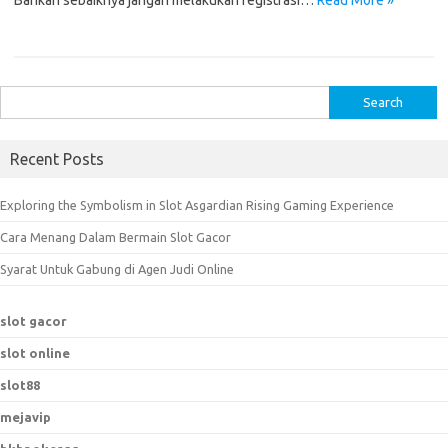
Bahkan sebaiknya jangan melakukan registrasi…
Read More »
S
e
a
Recent Posts
r
c
Exploring the Symbolism in Slot Asgardian Rising Gaming Experience
h
Cara Menang Dalam Bermain Slot Gacor
f
o
Syarat Untuk Gabung di Agen Judi Online
r
:
slot gacor
slot online
slot88
mejavip