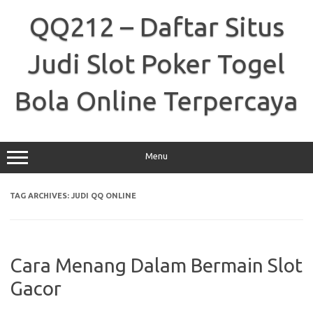
Skip
to
QQ212 – Daftar Situs
content
Judi Slot Poker Togel
Bola Online Terpercaya
Menu
TAG ARCHIVES:
JUDI QQ ONLINE
Cara Menang Dalam Bermain Slot
Gacor