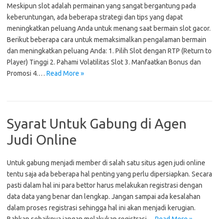
Meskipun slot adalah permainan yang sangat bergantung pada
keberuntungan, ada beberapa strategi dan tips yang dapat
meningkatkan peluang Anda untuk menang saat bermain slot gacor.
Berikut beberapa cara untuk memaksimalkan pengalaman bermain
dan meningkatkan peluang Anda: 1. Pilih Slot dengan RTP (Return to
Player) Tinggi 2. Pahami Volatilitas Slot 3. Manfaatkan Bonus dan
Promosi 4.…
Read More »
Syarat Untuk Gabung di Agen
Judi Online
Untuk gabung menjadi member di salah satu situs agen judi online
tentu saja ada beberapa hal penting yang perlu dipersiapkan. Secara
pasti dalam hal ini para bettor harus melakukan registrasi dengan
data data yang benar dan lengkap. Jangan sampai ada kesalahan
dalam proses registrasi sehingga hal ini akan menjadi kerugian.