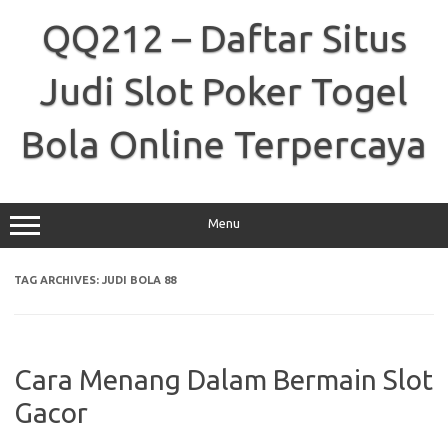
Skip
to
QQ212 – Daftar Situs
content
Judi Slot Poker Togel
Bola Online Terpercaya
Menu
TAG ARCHIVES:
JUDI BOLA 88
Cara Menang Dalam Bermain Slot
Gacor