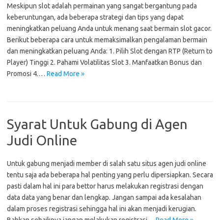
Meskipun slot adalah permainan yang sangat bergantung pada
keberuntungan, ada beberapa strategi dan tips yang dapat
meningkatkan peluang Anda untuk menang saat bermain slot gacor.
Berikut beberapa cara untuk memaksimalkan pengalaman bermain
dan meningkatkan peluang Anda: 1. Pilih Slot dengan RTP (Return to
Player) Tinggi 2. Pahami Volatilitas Slot 3. Manfaatkan Bonus dan
Promosi 4.…
Read More »
Syarat Untuk Gabung di Agen
Judi Online
Untuk gabung menjadi member di salah satu situs agen judi online
tentu saja ada beberapa hal penting yang perlu dipersiapkan. Secara
pasti dalam hal ini para bettor harus melakukan registrasi dengan
data data yang benar dan lengkap. Jangan sampai ada kesalahan
dalam proses registrasi sehingga hal ini akan menjadi kerugian.