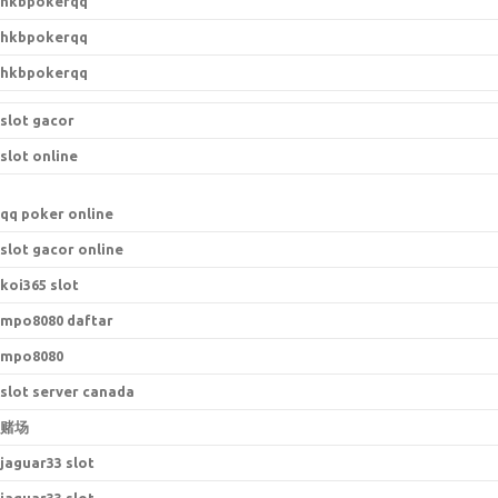
hkbpokerqq
hkbpokerqq
hkbpokerqq
slot gacor
slot online
qq poker online
slot gacor online
koi365 slot
mpo8080 daftar
mpo8080
slot server canada
赌场
jaguar33 slot