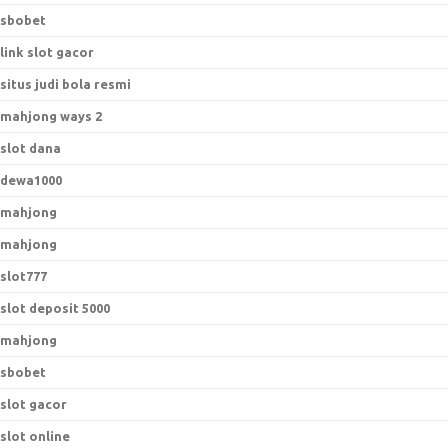
sbobet
link slot gacor
situs judi bola resmi
mahjong ways 2
slot dana
dewa1000
mahjong
mahjong
slot777
slot deposit 5000
mahjong
sbobet
slot gacor
slot online