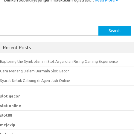
Bahkan sebaiknya jangan melakukan registrasi…
Read More »
S
e
a
Recent Posts
r
c
Exploring the Symbolism in Slot Asgardian Rising Gaming Experience
h
Cara Menang Dalam Bermain Slot Gacor
f
o
Syarat Untuk Gabung di Agen Judi Online
r
:
slot gacor
slot online
slot88
mejavip