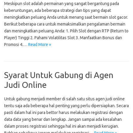
Meskipun slot adalah permainan yang sangat bergantung pada
keberuntungan, ada beberapa strategi dan tips yang dapat
meningkatkan peluang Anda untuk menang saat bermain slot gacor.
Berikut beberapa cara untuk memaksimalkan pengalaman bermain
dan meningkatkan peluang Anda: 1. Pilih Slot dengan RTP (Return to
Player) Tinggi 2. Pahami Volatilitas Slot 3. Manfaatkan Bonus dan
Promosi 4.…
Read More »
Syarat Untuk Gabung di Agen
Judi Online
Untuk gabung menjadi member di salah satu situs agen judi online
tentu saja ada beberapa hal penting yang perlu dipersiapkan. Secara
pasti dalam hal ini para bettor harus melakukan registrasi dengan
data data yang benar dan lengkap. Jangan sampai ada kesalahan
dalam proses registrasi sehingga hal ini akan menjadi kerugian.