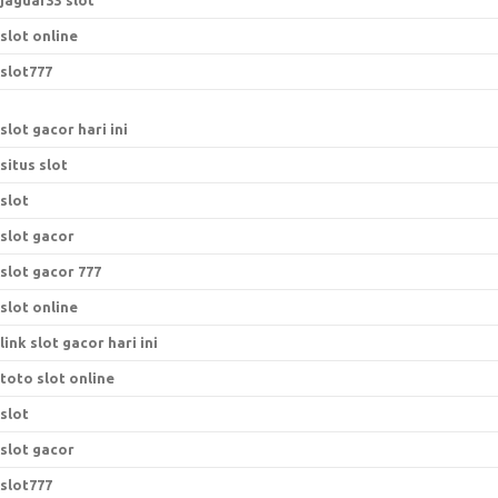
jaguar33 slot
slot online
slot777
slot gacor hari ini
situs slot
slot
slot gacor
slot gacor 777
slot online
link slot gacor hari ini
toto slot online
slot
slot gacor
slot777